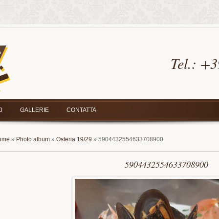
Tel.:
+3
0
GALLERIE
CONTATTA
ome
»
Photo album
»
Osteria 19/29
» 5904432554633708900
5904432554633708900