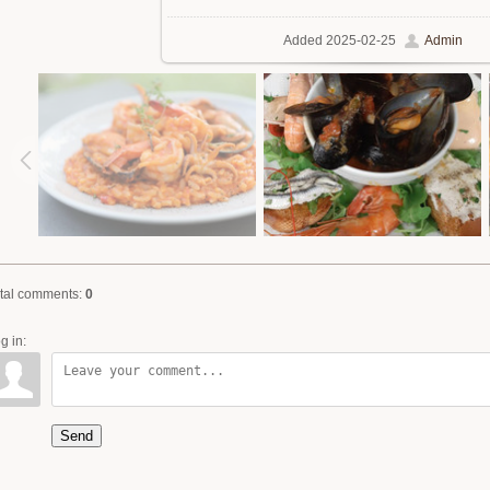
Added
2025-02-25
Admin
tal comments
:
0
g in:
Send