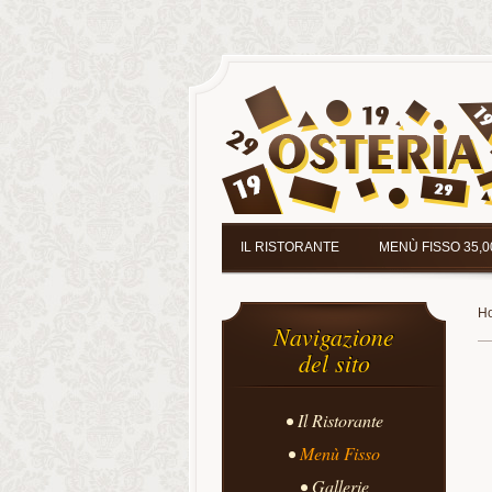
IL RISTORANTE
MENÙ FISSO 35,0
H
Navigazione
del sito
Il Ristorante
Menù Fisso
Gallerie